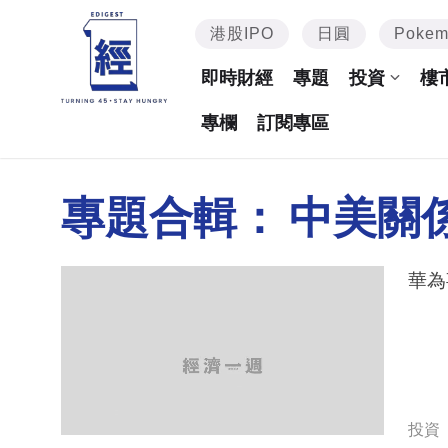
港股IPO
日圓
Poke
即時財經
專題
投資
樓
專欄
訂閱專區
專題合輯：
中美關
華為
投資