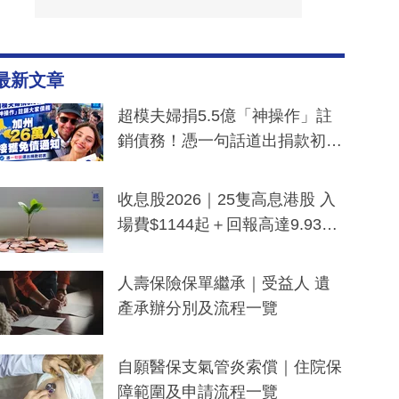
最新文章
超模夫婦捐5.5億「神操作」註
銷債務！憑一句話道出捐款初
衷：加州26萬人接獲免債通知、
一度被誤當詐騙手段
收息股2026｜25隻高息港股 入
場費$1144起＋回報高達9.93
厘！持續更新
人壽保險保單繼承｜受益人 遺
產承辦分別及流程一覽
自願醫保支氣管炎索償｜住院保
障範圍及申請流程一覽