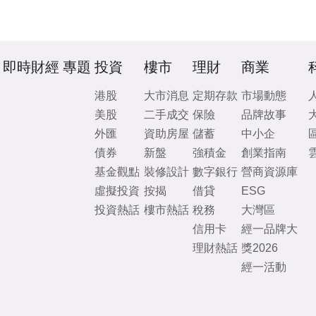
即時財經
專題
投資
樓市
理財
商業
港股
大市消息
定期存款
市場動態
美股
二手成交
保險
品牌故事
外匯
資助房屋
儲蓄
中小企
債券
新盤
強積金
創業指南
基金觀點
裝修設計
數字銀行
營商資源庫
虛擬投資
按揭
借貸
ESG
投資熱話
樓市熱話
稅務
大灣區
信用卡
經一品牌大
理財熱話
獎2026
經一活動