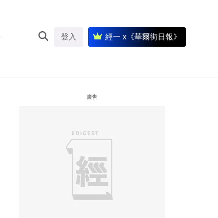
登入
經一 x《華爾街日報》
廣告