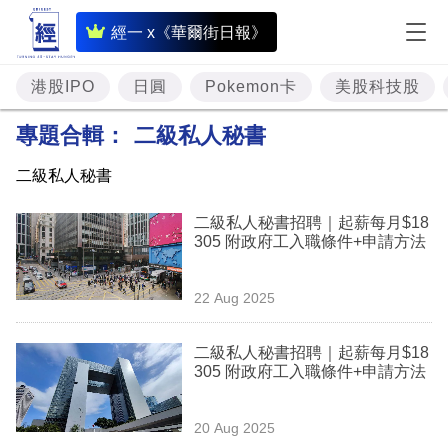
即
經一 x《華爾街日報》
時
財
港股IPO
日圓
Pokemon卡
美股科技股
經
專題合輯：
二級私人秘書
專
二級私人秘書
題
二級私人秘書招聘｜起薪每月$18
投
305 附政府工入職條件+申請方法
資
樓
22 Aug 2025
市
二級私人秘書招聘｜起薪每月$18
理
305 附政府工入職條件+申請方法
財
20 Aug 2025
商