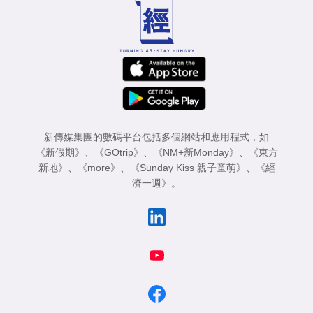
新傳媒集團的數碼平台包括多個網站和應用程式，如
《新假期》
、
《GOtrip》
、
《NM+新Monday》
、
《東方
新地》
、
《more》
、
《Sunday Kiss 親子童萌》
、
《經
濟一週》
。