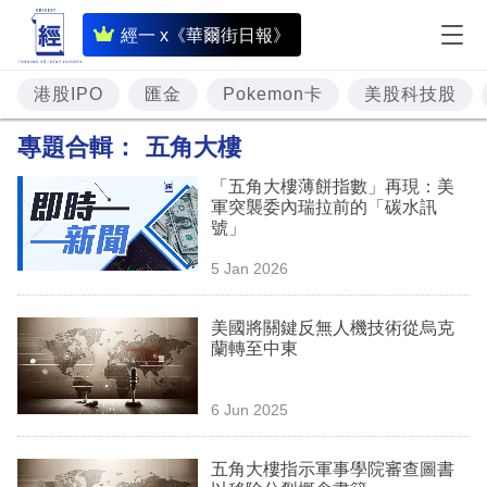
即
經一 x《華爾街日報》
時
財
港股IPO
匯金
Pokemon卡
美股科技股
經
專題合輯：
五角大樓
專
「五角大樓薄餅指數」再現：美
題
軍突襲委內瑞拉前的「碳水訊
號」
投
5 Jan 2026
資
樓
美國將關鍵反無人機技術從烏克
蘭轉至中東
市
理
6 Jun 2025
財
五角大樓指示軍事學院審查圖書
商