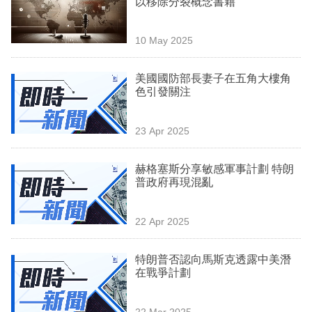
以移除分裂概念書籍
業
科
10 May 2025
技
美國國防部長妻子在五角大樓角
職
色引發關注
場
23 Apr 2025
生
活
赫格塞斯分享敏感軍事計劃 特朗
普政府再現混亂
時
事
22 Apr 2025
專
欄
特朗普否認向馬斯克透露中美潛
在戰爭計劃
訂
閱
22 Mar 2025