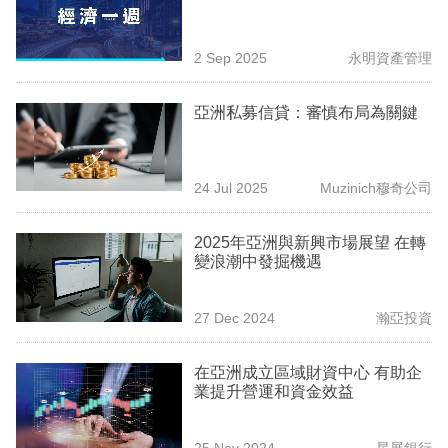
業
科
2 Sep 2025
永明資產管理
技
亞洲私募信貸：審慎布局為關鍵
職
場
24 Jul 2025
Muzinich穆奇公司
生
活
2025年亞洲與新興市場展望 在轉
變浪潮中發掘機遇
時
事
27 Dec 2024
瀚亞投資
專
欄
在亞洲成立區域財資中心 有助企
業提升營運和資金效益
訂
閱
25 Nov 2024
星展銀行