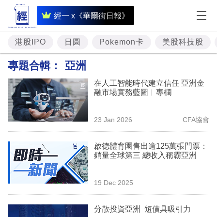
即
經一 x《華爾街日報》
時
財
港股IPO
日圓
Pokemon卡
美股科技股
經
專題合輯：
亞洲
專
在人工智能時代建立信任 亞洲金
題
融市場實務藍圖︳專欄
投
23 Jan 2026
CFA協會
資
樓
啟德體育園售出逾125萬張門票：
銷量全球第三 總收入稱霸亞洲
市
理
19 Dec 2025
財
分散投資亞洲 短債具吸引力
商