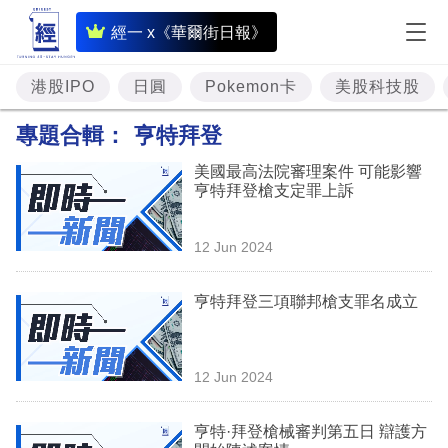
即
經一 x《華爾街日報》
時
財
港股IPO
日圓
Pokemon卡
美股科技股
經
專題合輯：
亨特拜登
專
美國最高法院審理案件 可能影響
題
亨特拜登槍支定罪上訴
投
12 Jun 2024
資
樓
亨特拜登三項聯邦槍支罪名成立
市
理
12 Jun 2024
財
亨特·拜登槍械審判第五日 辯護方
商