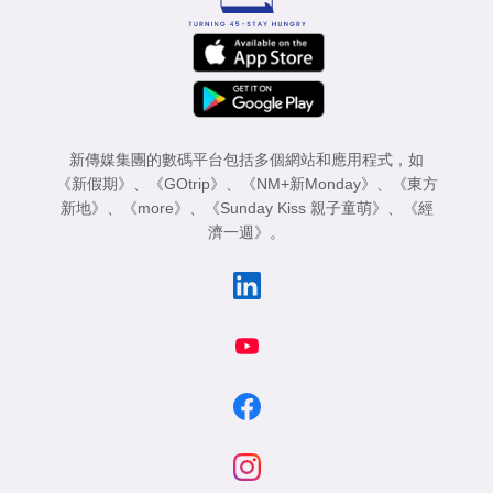
新傳媒集團的數碼平台包括多個網站和應用程式，如
《新假期》
、
《GOtrip》
、
《NM+新Monday》
、
《東方
新地》
、
《more》
、
《Sunday Kiss 親子童萌》
、
《經
濟一週》
。