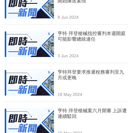
開始陳述案情
業
科
8 Jun 2024
技
亨特·拜登槍械指控審判本週開庭
職
可能影響總統連任
場
3 Jun 2024
生
活
亨特拜登要求推遲稅務審判至九
月或更晚
時
事
18 May 2024
專
欄
亨特·拜登槍械案六月開審 上訴遭
連續駁回
訂
閱
10 May 2024