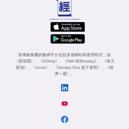
業
科
技
職
場
新傳媒集團的數碼平台包括多個網站和應用程式，如
生
《新假期》
、
《GOtrip》
、
《NM+新Monday》
、
《東方
活
新地》
、
《more》
、
《Sunday Kiss 親子童萌》
、
《經
濟一週》
。
時
事
專
欄
訂
閱