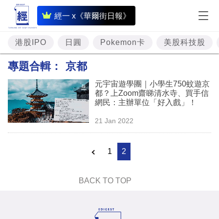
即
經一 x《華爾街日報》
時
財
港股IPO
日圓
Pokemon卡
美股科技股
經
專題合輯：
京都
專
元宇宙遊學團｜小學生750蚊遊京
題
都？上Zoom齋睇清水寺、買手信
網民：主辦單位「好入戲」！
投
21 Jan 2022
資
樓
1
2
市
理
BACK TO TOP
財
商