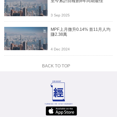
至今累計回報創8年同期最佳
業
科
3 Sep 2025
技
MPF上月微升0.14% 首11月人均
職
賺2.38萬
場
4 Dec 2024
生
活
BACK TO TOP
時
事
專
欄
訂
閱