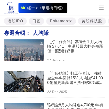
即
經一 x《華爾街日報》
時
財
港股IPO
日圓
Pokemon卡
美股科技股
經
專題合輯：
人均賺
專
【打工仔喜訊】強積金 1 月人均
題
賺 $7,641！中港股票大翻身領漲
僅一類別錄虧損
投
27 Jan 2026
資
樓
【年終結算】打工仔喜訊！強積
金全年料回報15% 人均賺$41,90
市
0創歷史新高 港A股回報30%成大
贏家
理
22 Dec 2025
財
強積金8月人均賺逾4,700元 年初
商