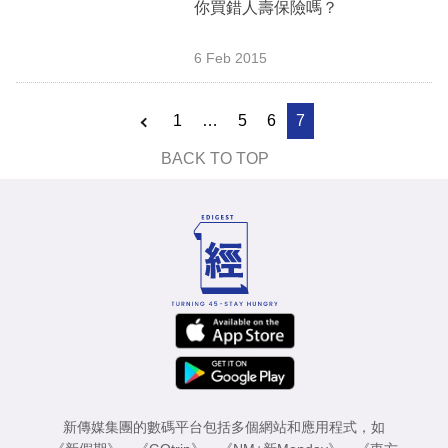
你買錯人壽保險嗎？
業
科
6 Feb 2015
技
1
…
5
6
7
職
場
BACK TO TOP
生
活
時
事
專
欄
訂
新傳媒集團的數碼平台包括多個網站和應用程式，如
閱