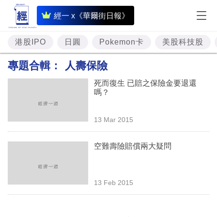
即
經一 x《華爾街日報》
時
財
港股IPO
日圓
Pokemon卡
美股科技股
經
專題合輯：
人壽保險
專
死而復生 已賠之保險金要退還
題
嗎？
投
13 Mar 2015
資
樓
空難壽險賠償兩大疑問
市
理
13 Feb 2015
財
商