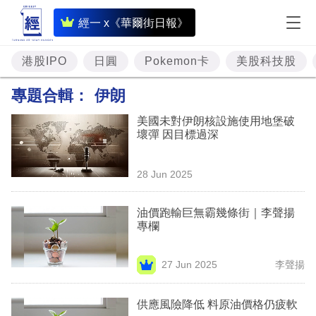
即
經一 x《華爾街日報》
時
財
港股IPO
日圓
Pokemon卡
美股科技股
經
專題合輯：
伊朗
專
美國未對伊朗核設施使用地堡破
題
壞彈 因目標過深
投
28 Jun 2025
資
樓
油價跑輸巨無霸幾條街｜李聲揚
專欄
市
理
27 Jun 2025
李聲揚
財
供應風險降低 料原油價格仍疲軟
商