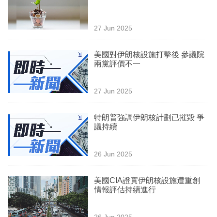
業
科
27 Jun 2025
技
美國對伊朗核設施打擊後 參議院
職
兩黨評價不一
場
27 Jun 2025
生
活
特朗普強調伊朗核計劃已摧毀 爭
議持續
時
事
26 Jun 2025
專
欄
美國CIA證實伊朗核設施遭重創
情報評估持續進行
訂
閱
26 Jun 2025