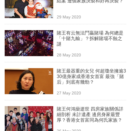
結案 邊個家族決裂和好再決裂？
業
科
29 May 2020
技
賭王有云無法鬥贏賭場 為何總是
職
「十賭九輸」？拆解賭場不蝕之
謎
場
28 May 2020
生
活
賭王最器重的女兒 何超瓊坐擁逾3
30億身家成香港女首富 最強「賭
時
后」到底有幾勁？
事
27 May 2020
專
欄
賭王何鴻燊逝世 四房家族關係詳
細剖析 未計遺產 邊房身家最豐
訂
厚？香港女首富同為何氏家族？
閱
26 May 2020