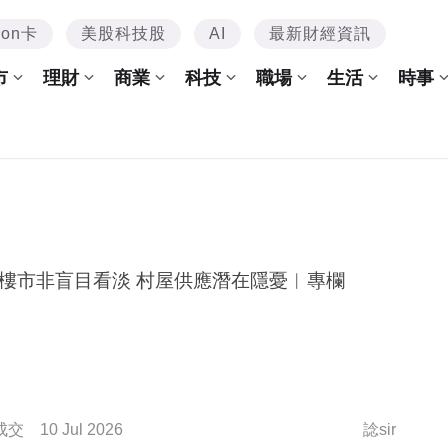
mon卡
美股科技股
AI
最新財經資訊
市
理財
商業
科技
職場
生活
時事
樓市非盲目看淡 村屋供應潛在隱憂︳專欄
成交
10 Jul 2026
諗sir