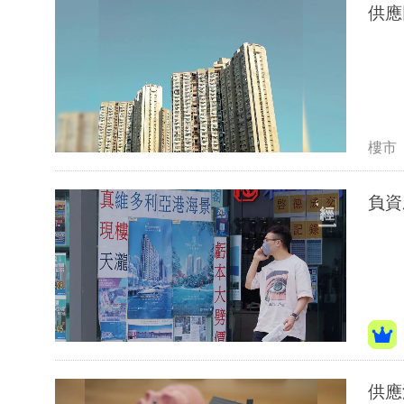
供應
樓市
負資