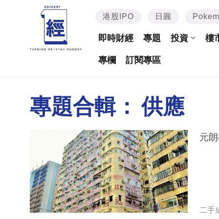
港股IPO
日圓
Poke
即時財經
專題
投資
樓
專欄
訂閱專區
專題合輯：
供應
元朗
二手