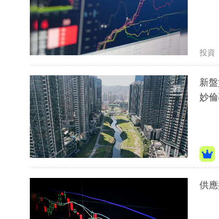
投資
新盤貨
妙倫
供應