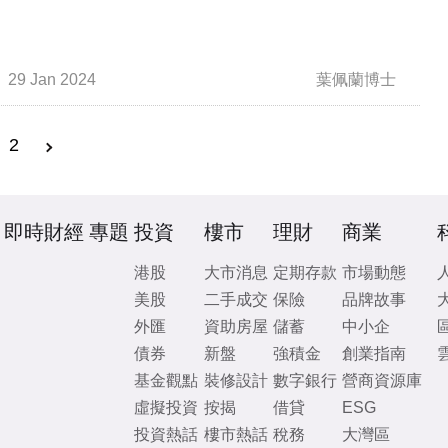
29 Jan 2024
葉佩蘭博士
2
即時財經
專題
投資
樓市
理財
商業
港股
大市消息
定期存款
市場動態
美股
二手成交
保險
品牌故事
外匯
資助房屋
儲蓄
中小企
債券
新盤
強積金
創業指南
基金觀點
裝修設計
數字銀行
營商資源庫
虛擬投資
按揭
借貸
ESG
投資熱話
樓市熱話
稅務
大灣區