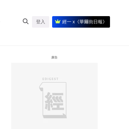
登入
經一 x《華爾街日報》
廣告