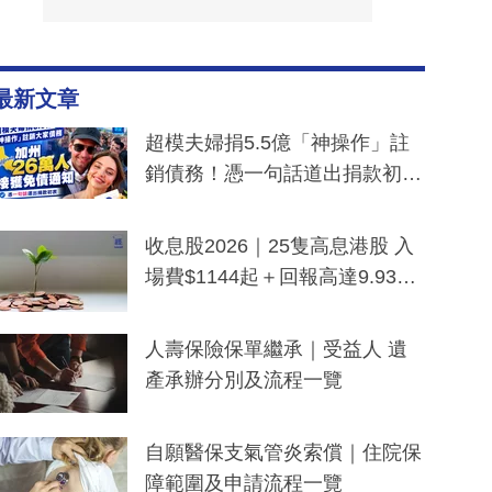
最新文章
超模夫婦捐5.5億「神操作」註
銷債務！憑一句話道出捐款初
衷：加州26萬人接獲免債通知、
一度被誤當詐騙手段
收息股2026｜25隻高息港股 入
場費$1144起＋回報高達9.93
厘！持續更新
人壽保險保單繼承｜受益人 遺
產承辦分別及流程一覽
自願醫保支氣管炎索償｜住院保
障範圍及申請流程一覽