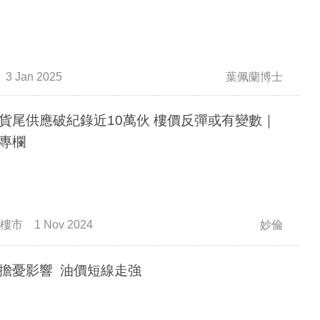
3 Jan 2025
葉佩蘭博士
尾供應破紀錄近10萬伙 樓價反彈或有變數｜
專欄
樓市
1 Nov 2024
妙倫
擔憂影響 油價短線走強