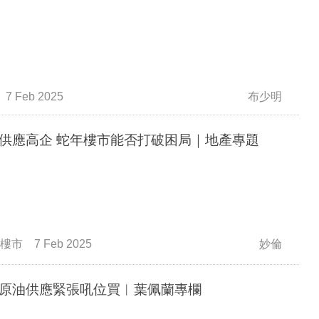
7 Feb 2025
布少明
供應高企 蛇年樓市能否打破困局｜地產專題
樓市
7 Feb 2025
妙倫
原油供應緊張吼位買︳葉佩蘭專欄