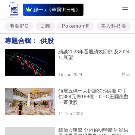
即
經一 x《華爾街日報》
時
財
港股IPO
日圓
Pokemon卡
美股科技股
經
專題合輯：
供股
專
續談2023年選股績效回顧 及2024
題
年展望
投
15 Jan 2024
聶sir
資
樓
領展五供一大折讓30%供股 每手
供884元籌188億：CEO王國龍擬
市
一齊供股
理
11 Feb 2023
財
細價股狙擊 分析伯明翰體育 從供
商