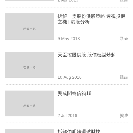
專
區
拆解一隻股份供股策略 透視投機
玄機 | 港股分析
9 May 2018
聶sir
天臣控股供股 股價密謀炒起
10 Aug 2016
聶sir
龔成問答信箱18
2 Jul 2016
龔成
拆解伯明翰環球財技