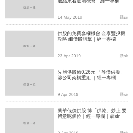
股結果看進場機會｜經一專欄
業
科
14 May 2019
聶sir
技
供股的免費套權機會 金泰豐投機
職
攻略 細價股狙擊｜經一專欄
場
23 Apr 2019
聶sir
生
活
先施供股價0.26元 「等價供股」
涉公司架構重組 ｜經一專欄
時
事
9 Apr 2019
聶sir
專
欄
凱華低價供股 博「供乾」炒上 要
留意呢個位｜經一專欄｜聶sir
訂
閱
2 Apr 2019
聶sir