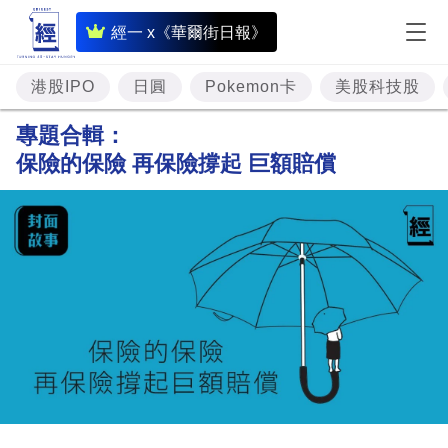
即
經一 x《華爾街日報》
時
財
港股IPO
日圓
Pokemon卡
美股科技股
經
專題合輯：
專
保險的保險 再保險撐起 巨額賠償
題
投
資
樓
市
理
財
商