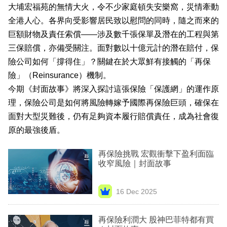
大埔宏福苑的無情大火，令不少家庭頓失安樂窩，災情牽動
業
全港人心。各界向受影響居民致以慰問的同時，隨之而來的
科
巨額財物及責任索償——涉及數千張保單及潛在的工程與第
技
三保賠償，亦備受關注。面對數以十億元計的潛在賠付，保
險公司如何「撐得住」？關鍵在於大眾鮮有接觸的「再保
職
險」（Reinsurance）機制。
場
今期《封面故事》將深入探討這張保險「保護網」的運作原
生
理，保險公司是如何將風險轉嫁予國際再保險巨頭，確保在
活
面對大型災難後，仍有足夠資本履行賠償責任，成為社會復
原的最強後盾。
時
事
再保險挑戰 宏觀衝擊下盈利面臨
收窄風險｜封面故事
專
欄
16 Dec 2025
訂
再保險利潤大 股神巴菲特都有買
閱