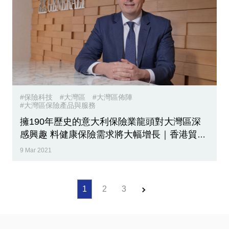
#保險科技
#大灣區
#大灣區佈陣
#大灣區保險產品與服務
擁190年歷史的意大利保險業龍頭對大灣區深
感興趣 料健康保險需求將大幅增長｜香港貿發
局經貿研究
9 Mar 2021
1
2
3