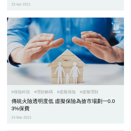
25 Apr 2021
#保險科技
#理財解碼
#虛擬保險
#虛擬理財
傳統火險透明度低 虛擬保險為搶市場劃一0.0
3%保費
24 Mar 2021