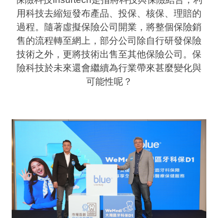
業
用科技去縮短發布產品、投保、核保、理賠的
過程。隨著虛擬保險公司開業，將整個保險銷
科
售的流程轉至網上，部分公司除自行研發保險
技
技術之外，更將技術出售至其他保險公司。保
職
險科技於未來還會繼續為行業帶來甚麼變化與
場
可能性呢？
生
活
時
事
專
欄
訂
閱