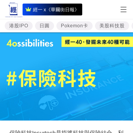
即
經一 x《華爾街日報》
時
財
港股IPO
日圓
Pokemon卡
美股科技股
經
專
題
投
資
樓
市
理
財
商
保險科技Insurtech是指將科技與保險結合，利