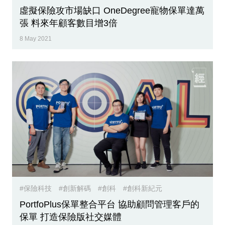
虛擬保險攻市場缺口 OneDegree寵物保單達萬
張 料來年顧客數目增3倍
8 May 2021
#保險科技
#創新解碼
#創科
#創科新紀元
PortfoPlus保單整合平台 協助顧問管理客戶的
保單 打造保險版社交媒體