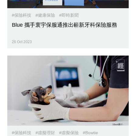
專
區
#保險科技
#健康保險
#即時新聞
Blue 攜手寰宇保服通推出嶄新牙科保險服務
26 Oct 2023
#保險科技
#虛擬理財
#虛擬保險
#Bowtie