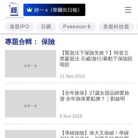
即
經一 x《華爾街日報》
時
財
港股IPO
日圓
Pokemon卡
美股科技股
經
專題合輯：
保險
專
【緊急法下保險失效？】特首立
題
禁蒙面法 示威/遊行/暴動下保險賠
唔賠
投
11 Nov 2019
資
樓
【全年旅保】27歲女甜品師愛旅
遊 全年旅保要點揀？｜劉啟明
市
理
6 Nov 2019
財
【孕婦保險】保大又保細！孕婦
商