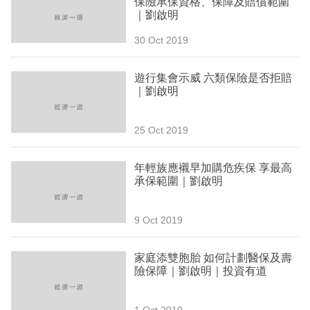
保險承保資格、保障及賠償範圍
業
｜劉啟明
科
30 Oct 2019
技
遊行集會示威 六類保險是否拒賠
職
｜劉啟明
場
25 Oct 2019
生
活
年輕族應襯早加購危疾保 享最高
承保範圍｜劉啟明
時
事
9 Oct 2019
專
欄
家庭添雙胞胎 如何計劃醫保及壽
險保障｜劉啟明｜投資有道
訂
閱
1 Oct 2019