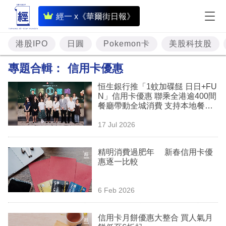
即
經一 x《華爾街日報》
時
財
港股IPO
日圓
Pokemon卡
美股科技股
經
專題合輯：
信用卡優惠
專
恒生銀行推「1蚊加碟餸 日日+FU
題
N」信用卡優惠 聯乘全港逾400間
餐廳帶動全城消費 支持本地餐飲
投
業
17 Jul 2026
資
樓
精明消費過肥年 新春信用卡優
惠逐一比較
市
理
6 Feb 2026
財
信用卡月餅優惠大整合 買人氣月
商