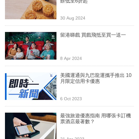
餅低至6折起
業
科
30 Aug 2024
技
留港睇戲 買戲飛抵至買一送一
職
場
8 Apr 2024
生
活
美國運通與九巴龍運攜手推出 10
月限定信用卡優惠
時
事
6 Oct 2023
專
欄
最強旅遊優惠指南 用哪張卡訂機
票酒店最著數？
訂
閱
21 Apr 2023