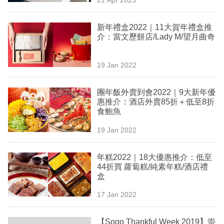
專
區
新年禮盒2022｜11大賀年禮盒推
介：當文歷餅店/Lady M/望月曲奇
19 Jan 2022
團年飯外賣到會2022｜9大新年優
惠推介：酒店外賣85折＋低至8折
食鮑魚
19 Jan 2022
年糕2022｜18大優惠推介：低至
44折買 蘿蔔糕/純素年糕/酒店禮
盒
17 Jan 2022
【Sogo Thankful Week 2019】崇