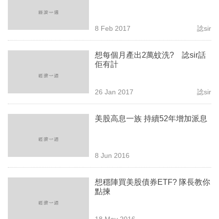
業
科
8 Feb 2017
諗sir
技
想每個月產出2萬蚊洗? 諗sir話
職
佢有計
場
26 Jan 2017
諗sir
生
活
美股高息一族 持續52年增加派息
時
事
8 Jun 2016
專
欄
想穩陣買美股債券ETF? 隊長教你
點揀
訂
閱
18 May 2016