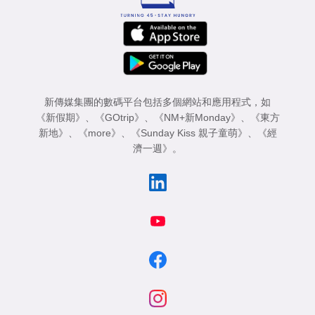
新傳媒集團的數碼平台包括多個網站和應用程式，如
《新假期》
、
《GOtrip》
、
《NM+新Monday》
、
《東方
新地》
、
《more》
、
《Sunday Kiss 親子童萌》
、
《經
濟一週》
。