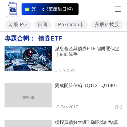
即
經一 x《華爾街日報》
時
財
港股IPO
日圓
Pokemon卡
美股科技股
經
專題合輯：
債券ETF
專
派息基金與債券ETF 陷阱逐個捉
題
｜封面故事
投
1 Jun 2026
資
樓
龔成問答信箱（Q1121-Q1140）
市
理
15 Feb 2017
龔成
財
槓桿買債好大鑊? 睇吓諗sir點講
商