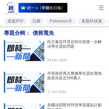
即
經一 x《華爾街日報》
時
財
港股IPO
日圓
Pokemon卡
美股科技股
經
專題合輯：
債務寬免
專
民主黨促拜登在卸任前進一步解
題
決學生貸款問題
投
24 Dec 2024
資
樓
拜登政府再次實施學生貸款寬免
政策涉及近500萬人
市
理
17 Oct 2024
財
美國法院暫停拜登學貸還款計劃
商