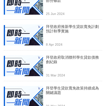
部分條款
業
科
25 Jun 2024
技
拜登政府推新學生貸款寬免計劃
職
預計秋季實施
場
8 Apr 2024
生
活
拜登政府取消聯邦學生貸款債務
創紀錄
時
事
31 Mar 2024
專
欄
拜登學生貸款寬免政策持續成為
關鍵議題
訂
閱
31 Mar 2024