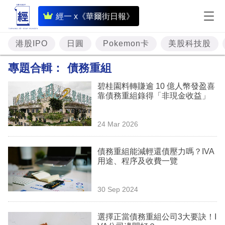
即
經一 x《華爾街日報》
時
財
港股IPO
日圓
Pokemon卡
美股科技股
經
專題合輯：
債務重組
專
碧桂園料轉賺逾 10 億人幣發盈喜
題
靠債務重組錄得「非現金收益」
投
24 Mar 2026
資
樓
債務重組能減輕還債壓力嗎？IVA
用途、程序及收費一覽
市
理
30 Sep 2024
財
選擇正當債務重組公司3大要訣！I
商