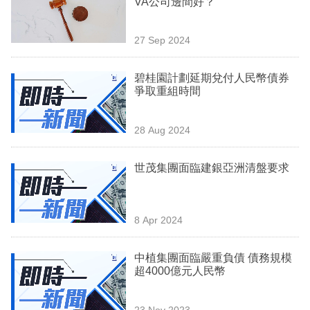
VA公司邊間好？
業
科
27 Sep 2024
技
碧桂園計劃延期兌付人民幣債券
職
爭取重組時間
場
28 Aug 2024
生
活
世茂集團面臨建銀亞洲清盤要求
時
事
8 Apr 2024
專
欄
中植集團面臨嚴重負債 債務規模
超4000億元人民幣
訂
閱
23 Nov 2023