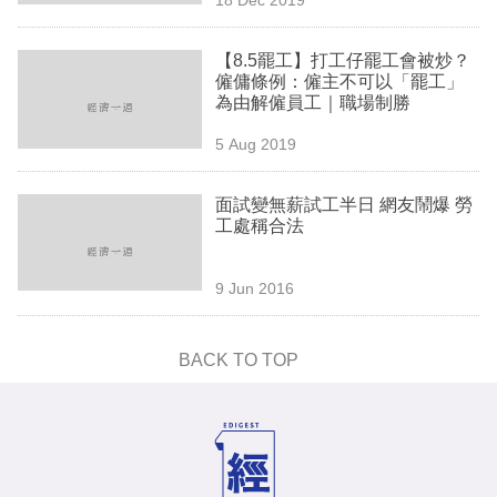
專
區
【8.5罷工】打工仔罷工會被炒？
僱傭條例：僱主不可以「罷工」
為由解僱員工｜職場制勝
5 Aug 2019
面試變無薪試工半日 網友鬧爆 勞
工處稱合法
9 Jun 2016
BACK TO TOP