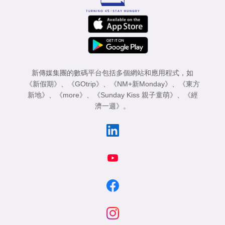
新傳媒集團的數碼平台包括多個網站和應用程式，如
《新假期》
、
《GOtrip》
、
《NM+新Monday》
、
《東方
新地》
、
《more》
、
《Sunday Kiss 親子童萌》
、
《經
濟一週》
。