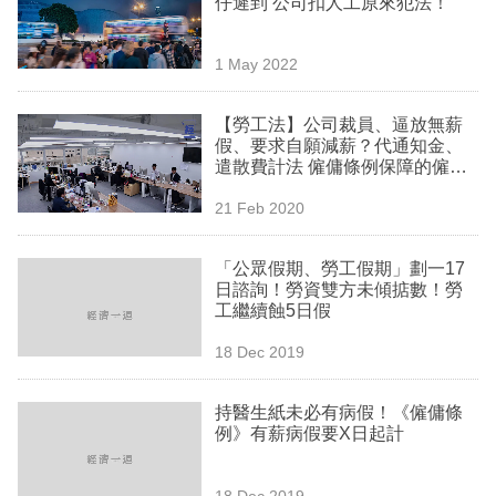
仔遲到 公司扣人工原來犯法！
業
科
1 May 2022
技
【勞工法】公司裁員、逼放無薪
職
假、要求自願減薪？代通知金、
遣散費計法 僱傭條例保障的僱員
場
權益須知
21 Feb 2020
生
活
「公眾假期、勞工假期」劃一17
日諮詢！勞資雙方未傾掂數！勞
時
工繼續蝕5日假
事
18 Dec 2019
專
欄
持醫生紙未必有病假！《僱傭條
例》有薪病假要X日起計
訂
閱
18 Dec 2019