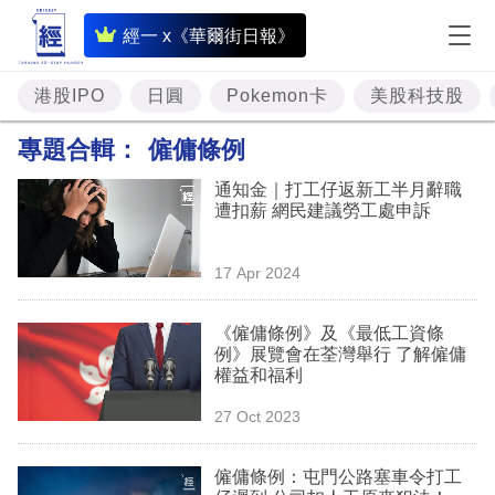
即
經一 x《華爾街日報》
時
財
港股IPO
日圓
Pokemon卡
美股科技股
經
專題合輯：
僱傭條例
專
通知金｜打工仔返新工半月辭職
題
遭扣薪 網民建議勞工處申訴
投
17 Apr 2024
資
樓
《僱傭條例》及《最低工資條
例》展覽會在荃灣舉行 了解僱傭
市
權益和福利
理
27 Oct 2023
財
僱傭條例：屯門公路塞車令打工
商