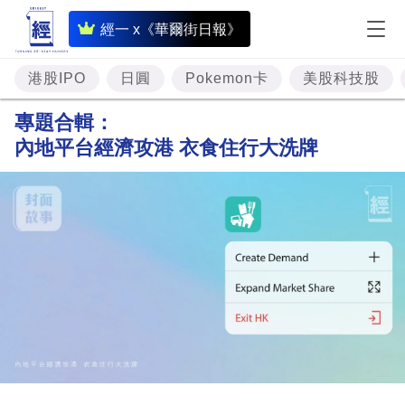
即
經一 x《華爾街日報》
時
財
港股IPO
日圓
Pokemon卡
美股科技股
經
專題合輯：
專
內地平台經濟攻港 衣食住行大洗牌
題
投
資
樓
市
理
財
商