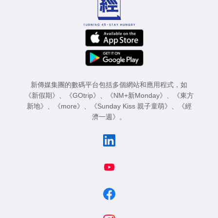
新傳媒集團的數碼平台包括多個網站和應用程式，如
《新假期》
、
《GOtrip》
、
《NM+新Monday》
、
《東方
新地》
、
《more》
、
《Sunday Kiss 親子童萌》
、
《經
濟一週》
。