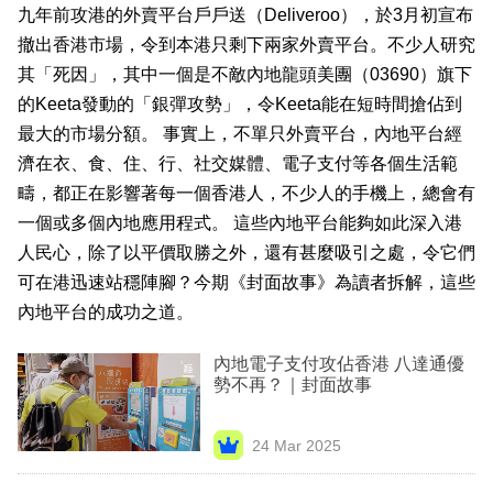
九年前攻港的外賣平台戶戶送（Deliveroo），於3月初宣布
業
撤出香港市場，令到本港只剩下兩家外賣平台。不少人研究
科
其「死因」，其中一個是不敵內地龍頭美團（03690）旗下
技
的Keeta發動的「銀彈攻勢」，令Keeta能在短時間搶佔到
最大的市場分額。 事實上，不單只外賣平台，內地平台經
職
濟在衣、食、住、行、社交媒體、電子支付等各個生活範
場
疇，都正在影響著每一個香港人，不少人的手機上，總會有
生
一個或多個內地應用程式。 這些內地平台能夠如此深入港
活
人民心，除了以平價取勝之外，還有甚麼吸引之處，令它們
可在港迅速站穩陣腳？今期《封面故事》為讀者拆解，這些
時
內地平台的成功之道。
事
內地電子支付攻佔香港 八達通優
專
勢不再？｜封面故事
欄
24 Mar 2025
訂
閱