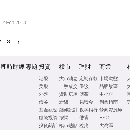
2 Feb 2018
2
3
即時財經
專題
投資
樓市
理財
商業
港股
大市消息
定期存款
市場動態
美股
二手成交
保險
品牌故事
外匯
資助房屋
儲蓄
中小企
債券
新盤
強積金
創業指南
基金觀點
裝修設計
數字銀行
營商資源庫
虛擬投資
按揭
借貸
ESG
投資熱話
樓市熱話
稅務
大灣區