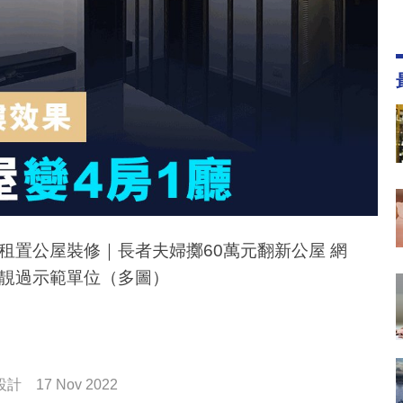
租置公屋裝修｜長者夫婦擲60萬元翻新公屋 網
靚過示範單位（多圖）
設計
17 Nov 2022