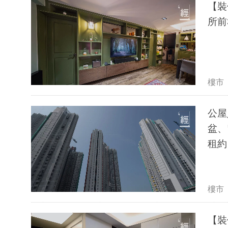
【裝
所前
樓市
公屋
盆、
租約
樓市
【裝