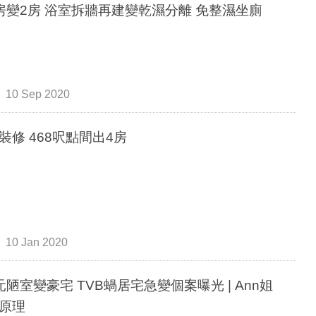
房變2房 浴室拆牆再建變乾濕分離 免整濕坐廁
10 Sep 2020
裝修 468呎點間出4房
10 Jan 2020
元陋室變豪宅 TVB蝸居宅急變個案曝光 | Ann姐
原理