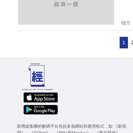
樓市
1
新傳媒集團的數碼平台包括多個網站和應用程式，如
《新假
期》
、
《GOtrip》
、
《NM+新Monday》
、
《東方新地》
、