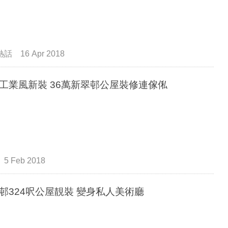
熱話
16 Apr 2018
工業風新裝 36萬新翠邨公屋裝修連傢俬
5 Feb 2018
邨324呎公屋靚裝 變身私人美術廳