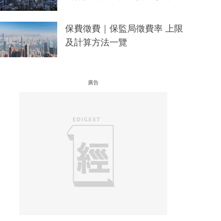
保費徵費｜保監局徵費率 上限
及計算方法一覽
廣告