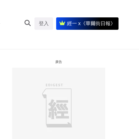
登入
經一 x《華爾街日報》
廣告