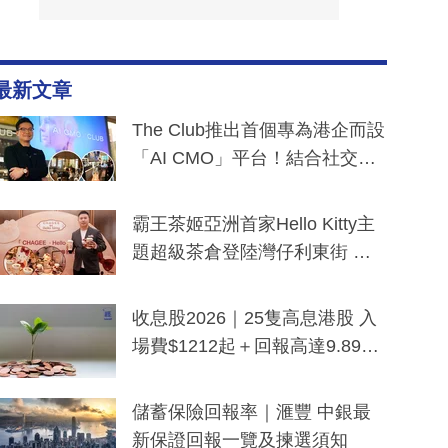
最新文章
The Club推出首個專為港企而設
「AI CMO」平台！結合社交聆
聽與廣東話大模型 助中小企數
分鐘生成「貼地」宣傳短片
霸王茶姬亞洲首家Hello Kitty主
題超級茶倉登陸灣仔利東街 推
出首創「伯爵紅茶色」Hello Kitt
y及香港限定特調系列
收息股2026｜25隻高息港股 入
場費$1212起＋回報高達9.89
厘！持續更新
儲蓄保險回報率｜滙豐 中銀最
新保證回報一覽及揀選須知