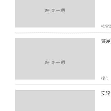
社會
舊屋
樓市
安達