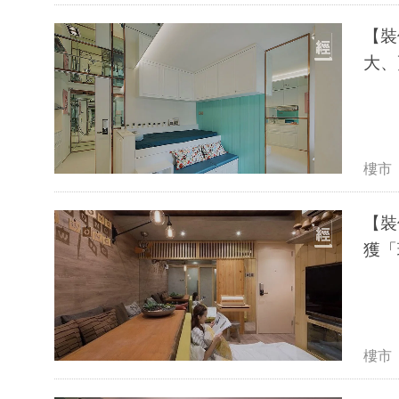
【裝
大、
樓市
【裝
獲「
樓市