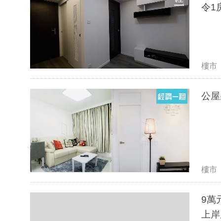
令1
樓市
公屋
樓市
9萬
上岸