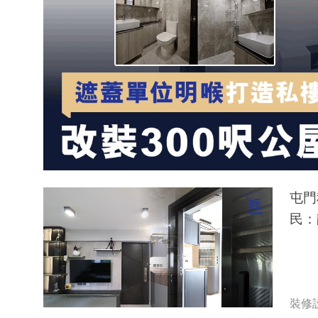
屯門
民：
裝修