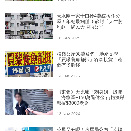
專
區
天水圍一家十口拎4萬綜援住公
屋！年紀最細僅18歲封「人生勝
利組」網民大呻唔公平
18 Feb 2025
粉嶺公屋98萬放售！地產文學
「買嚟養魚都抵」谷客接貨：邊
個有多餘錢
14 Jan 2025
《東張》天光墟「刺身姐」爆擁
上海物業+150萬退休金 街坊擬舉
報攞$3000獎金
13 Nov 2024
公屋又升呢！房屋局公布「幸福