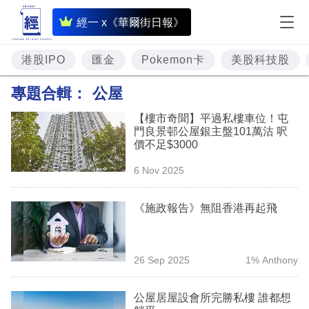
即
經一 x《華爾街日報》
時
財
港股IPO
匯金
Pokemon卡
美股科技股
經
專題合輯：
公屋
專
【樓市奇聞】平過私樓車位！屯
題
門良景邨公屋銀主盤101萬沽 呎
價不足$3000
投
6 Nov 2025
資
樓
《施政報告》無阻香港再起飛
市
理
26 Sep 2025
1% Anthony
財
公屋居屋設會所完勝私樓 誰都想
商