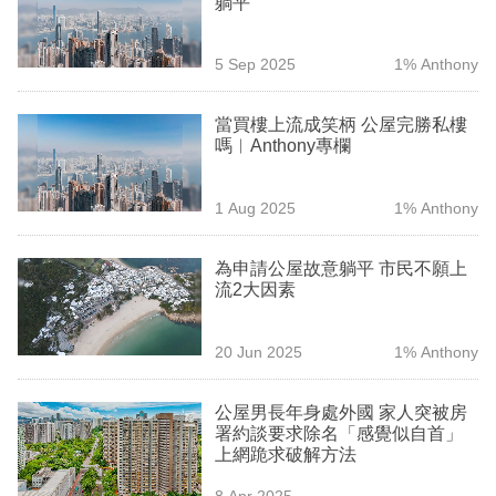
躺平
業
科
5 Sep 2025
1% Anthony
技
當買樓上流成笑柄 公屋完勝私樓
職
嗎︳Anthony專欄
場
1 Aug 2025
1% Anthony
生
活
為申請公屋故意躺平 市民不願上
流2大因素
時
事
20 Jun 2025
1% Anthony
專
欄
公屋男長年身處外國 家人突被房
署約談要求除名「感覺似自首」
訂
上網跪求破解方法
閱
8 Apr 2025