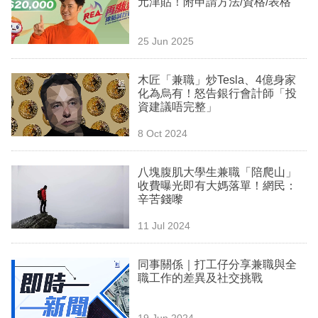
元津貼！附申請方法/資格/表格
業
科
25 Jun 2025
技
木匠「兼職」炒Tesla、4億身家
職
化為烏有！怒告銀行會計師「投
資建議唔完整」
場
8 Oct 2024
生
活
八塊腹肌大學生兼職「陪爬山」
收費曝光即有大媽落單！網民：
時
辛苦錢嚟
事
11 Jul 2024
專
欄
同事關係｜打工仔分享兼職與全
職工作的差異及社交挑戰
訂
閱
19 Jun 2024