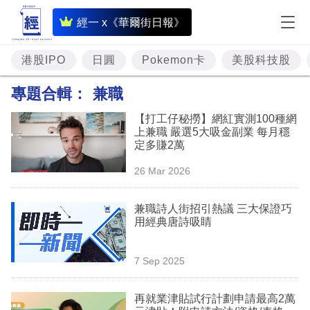
即
經一 x《華爾街日報》
時
財
港股IPO
日圓
Pokemon卡
美股科技股
經
專題合輯：
兼職
專
【打工仔秘撈】網紅實測100種網
題
上兼職 嚴選5大吸金副業 每月穩
定多賺2萬
投
26 Mar 2026
資
樓
兼職詩人街招引熱議 三大保證巧
用經典唐詩吸睛
市
理
7 Sep 2025
財
再就業津貼試行計劃申請最高2萬
商