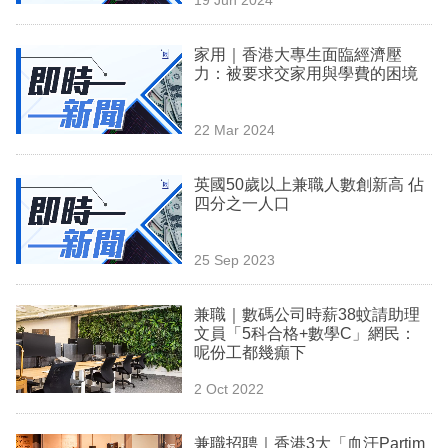
專
區
家用｜香港大專生面臨經濟壓
力：被要求交家用與學費的困境
22 Mar 2024
英國50歲以上兼職人數創新高 佔
四分之一人口
25 Sep 2023
兼職｜數碼公司時薪38蚊請助理
文員「5科合格+數學C」網民：
呢份工都幾癲下
2 Oct 2022
兼職招聘｜香港3大「血汗Partim