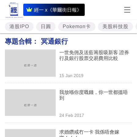
即
經一 x《華爾街日報》
時
財
港股IPO
日圓
Pokemon卡
美股科技股
經
專題合輯：
冥通銀行
專
一世免佣及送藍籌股吸新客 證券
題
行及銀行股票交易費用比較
投
15 Jan 2019
資
樓
我放喺你度嘅錢，你一世都搵唔
到
市
理
24 Feb 2017
財
求婚鑽戒冇一卡 我係唔會嫁
商