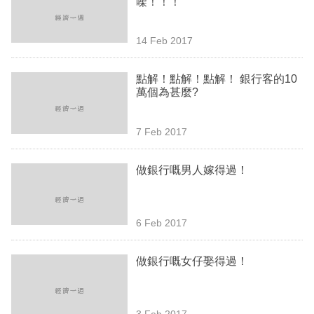
㗎！！！
業
科
14 Feb 2017
技
點解！點解！點解！ 銀行客的10
職
萬個為甚麼?
場
7 Feb 2017
生
活
做銀行嘅男人嫁得過！
時
事
6 Feb 2017
專
欄
做銀行嘅女仔娶得過！
訂
閱
3 Feb 2017