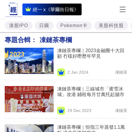
即
經一 x《華爾街日報》
時
財
港股IPO
日圓
Pokemon卡
美股科技股
經
專題合輯：
凍鏈茶專欄
專
凍鏈茶專欄｜2023金融圈十大回
題
顧 冇樣好嘢歷年罕見
投
2 Jan 2024
凍鏈茶
資
樓
凍鏈茶專欄｜三線城市「蜜雪冰
城」攻港 鋪租每月廿萬托起舖市
市
理
29 Dec 2023
凍鏈茶
財
凍鏈茶專欄｜恒指三年蒸發1.1萬
商