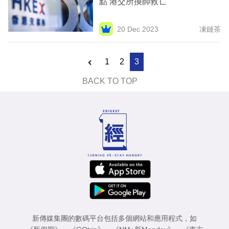
點 港交所換帥救亡
業
科
20 Dec 2023
凍鏈茶
技
1
2
3
職
場
BACK TO TOP
生
活
時
事
專
欄
訂
新傳媒集團的數碼平台包括多個網站和應用程式，如
閱