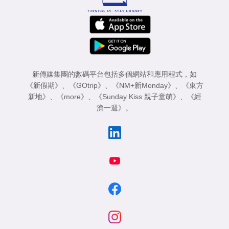
新傳媒集團的數碼平台包括多個網站和應用程式，如
《新假期》
、
《GOtrip》
、
《NM+新Monday》
、
《東方
新地》
、
《more》
、
《Sunday Kiss 親子童萌》
、
《經
濟一週》
。