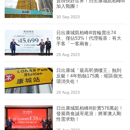
賣得快好世界！日出康城凱柏峰III
業
加入戰團！
科
30 Sep 2023
技
日出康城凱柏峰III首輪賣出74
職
伙、僅佔53%！代理報喜：有大
手客「一客兩食」
場
28 Aug 2023
生
活
日出康城「最高呎價樓王」蝕到
反艇！4年勁蝕175萬：呢區個光
時
環消失咗！
事
28 Aug 2023
專
欄
日出康城凱柏峰III折實576萬起！
發展商食誠哥尾浪：將軍澳人剛
訂
性需求勁！
閱
25 Aug 2023