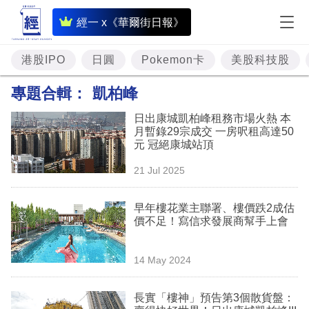
即
經一 x《華爾街日報》
時
財
港股IPO
日圓
Pokemon卡
美股科技股
經
專題合輯：
凱柏峰
專
日出康城凱柏峰租務市場火熱 本
題
月暫錄29宗成交 一房呎租高達50
元 冠絕康城站頂
投
21 Jul 2025
資
樓
早年樓花業主聯署、樓價跌2成估
價不足！寫信求發展商幫手上會
市
理
14 May 2024
財
長實「樓神」預告第3個散貨盤：
商