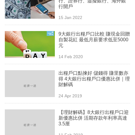
行、證券行、虛擬銀行、海外銀
業
行開戶
科
15 Jan 2022
技
9大銀行出糧戶口比較 賺現金回贈
職
自製花紅 最低月薪要求低至5000
元
場
14 Feb 2020
生
活
出糧戶口點揀好 儲錢得 賺里數亦
得 4大銀行出糧戶口優惠比併｜理
時
財解碼
事
24 Apr 2019
專
欄
【理財解碼】8大銀行出糧戶口迎
新優惠比併 活期存款年利率高達
訂
3.5厘
閱
11 Feb 2019