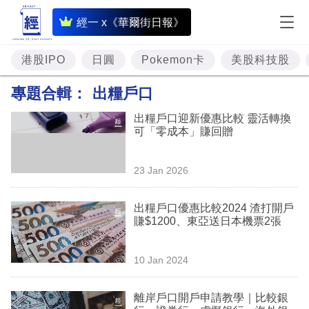
即
經一 x《華爾街日報》
時
財
港股IPO
日圓
Pokemon卡
美股科技股
經
專題合輯：
出糧戶口
專
出糧戶口迎新優惠比較 靈活轉換
題
可「零成本」賺回贈
投
23 Jan 2026
資
樓
出糧戶口優惠比較2024 渣打開戶
賺$1200、東亞送日本機票2張
市
理
10 Jan 2024
財
離岸戶口開戶申請教學｜比較銀
商