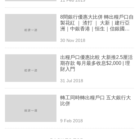
專
區
8間銀行優惠大比併 轉出糧戶口自
製花紅 ｜ 渣打 ｜ 大新｜建行亞
洲｜中銀香港｜恒生｜信銀國際
｜東亞｜花旗
30 Nov 2018
出糧戶口優惠比較 大新推2.5厘活
期存款 每月最多收息$2,000 | 理
財入門
31 Jul 2018
轉工同時轉出糧戶口 五大銀行大
比併
9 Feb 2018