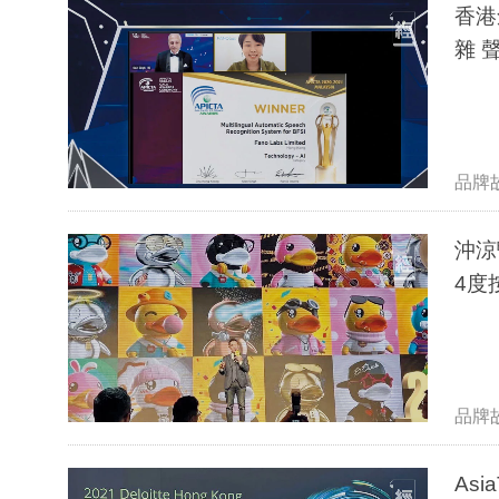
香港
雜 
品牌
沖涼
4度
品牌
As