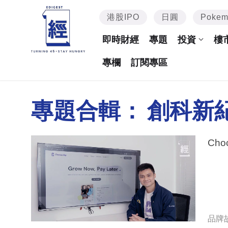
港股IPO
日圓
Poke
即時財經
專題
投資
樓
專欄
訂閱專區
專題合輯：
創科新
Ch
品牌