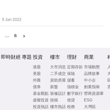
9 Jan 2022
3
…
6
即時財經
專題
投資
樓市
理財
商業
港股
大市消息
定期存款
市場動態
美股
二手成交
保險
品牌故事
外匯
資助房屋
儲蓄
中小企
債券
新盤
強積金
創業指南
基金觀點
裝修設計
數字銀行
營商資源庫
虛擬投資
按揭
借貸
ESG
投資熱話
樓市熱話
稅務
大灣區