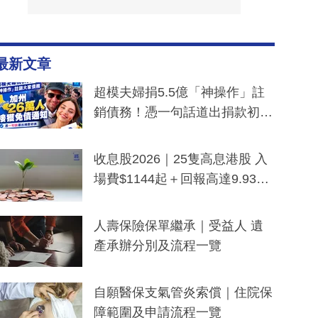
最新文章
超模夫婦捐5.5億「神操作」註
銷債務！憑一句話道出捐款初
衷：加州26萬人接獲免債通知、
一度被誤當詐騙手段
收息股2026｜25隻高息港股 入
場費$1144起＋回報高達9.93
厘！持續更新
人壽保險保單繼承｜受益人 遺
產承辦分別及流程一覽
自願醫保支氣管炎索償｜住院保
障範圍及申請流程一覽