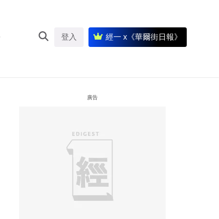
登入
經一 x《華爾街日報》
廣告