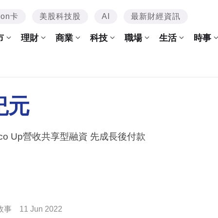
mon卡
美股科技股
AI
最新財經資訊
市
理財
商業
科技
職場
生活
時事
紀元
oco Up營收共享型融資 先成長後付款
故事
11 Jun 2022