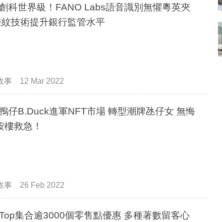
創科世界級！FANO Labs語音識別無懼粵英夾
聲紋技術提升銀行監管水平
故事
12 Mar 2022
鴨仔B.Duck進軍NFT市場 轉型潮牌氹仔女 無悔
按樓救急！
故事
26 Feb 2022
iaTop集合逾3000個零售點優惠 多種著數留客心