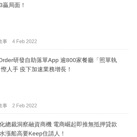
3贏局面！
故事
4 Feb 2022
rder研發自助落單App 逾800家餐廳「照單執
藥」 慳人手 疫下加速業務增長！
故事
2 Feb 2022
裁洞察融資商機 電商崛起即推無抵押貸款
水漲船高要Keep住請人！