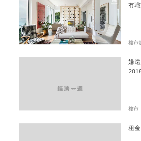
冇職
樓市
嫌遠
201
樓市
租金