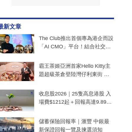
最新文章
The Club推出首個專為港企而設
「AI CMO」平台！結合社交聆
聽與廣東話大模型 助中小企數
分鐘生成「貼地」宣傳短片
霸王茶姬亞洲首家Hello Kitty主
題超級茶倉登陸灣仔利東街 推
出首創「伯爵紅茶色」Hello Kitt
y及香港限定特調系列
收息股2026｜25隻高息港股 入
場費$1212起＋回報高達9.89
厘！持續更新
儲蓄保險回報率｜滙豐 中銀最
新保證回報一覽及揀選須知