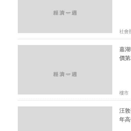
社會
嘉湖
價第
樓市
汪敦
年高