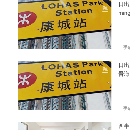
日出
mi
二手
日出
晉海
二手
西半