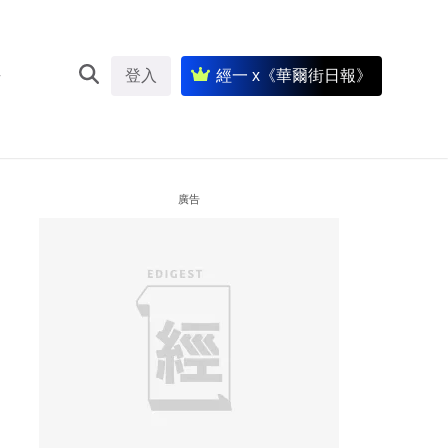
登入
經一 x《華爾街日報》
廣告