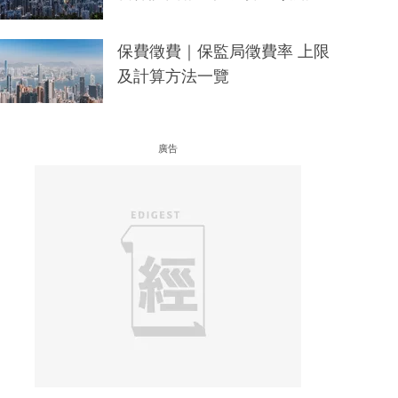
保費徵費｜保監局徵費率 上限
及計算方法一覽
廣告