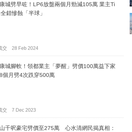
康城劈早咗！LP6放盤兩個月勁減105萬 業主Ti
ng全錯慘蝕「半球」
成交
28 Feb 2024
康城腳軟！領都業主「夢醒」劈價100萬益下家
8個月劈4次跌穿500萬
成交
7 Dec 2023
山千呎豪宅劈價至275萬 心水清網民揭真相：