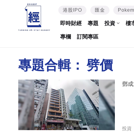
港股IPO
匯金
Poke
即時財經
專題
投資
樓
專欄
訂閱專區
專題合輯：
劈價
鄧成
投資