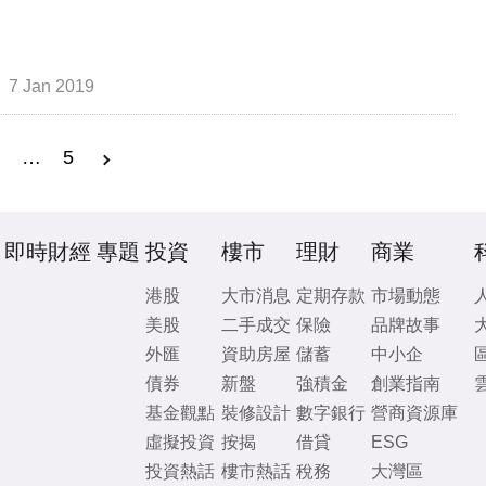
7 Jan 2019
3
…
5
即時財經
專題
投資
樓市
理財
商業
港股
大市消息
定期存款
市場動態
美股
二手成交
保險
品牌故事
外匯
資助房屋
儲蓄
中小企
債券
新盤
強積金
創業指南
基金觀點
裝修設計
數字銀行
營商資源庫
虛擬投資
按揭
借貸
ESG
投資熱話
樓市熱話
稅務
大灣區