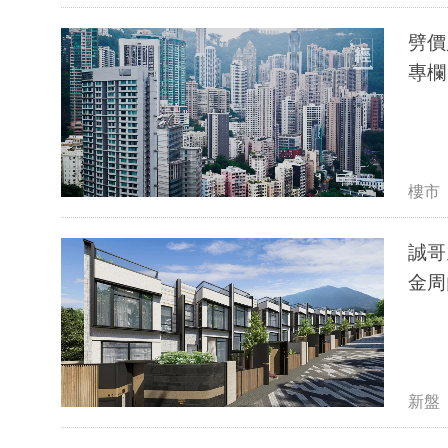
劈價
專
樓市
誠哥
金周
新盤