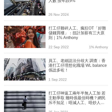
人數 按年跌9%
業
科
26 Nov 2024
技
打工仔雞碎人工、瘋狂OT「好難
職
儲錢買樓」：扭計加薪有三大原
則｜1% Anthony
場
22 Sep 2022
1% Anthony
生
活
員工、老細諗法分歧大 調查：香
港打工仔理想化職場 WL balance
時
係諗多咗！
事
1 Sep 2022
專
欄
打工仔呻返工兩年半無人工加 若
主動爭取 幾時係最佳時機？網民
訂
斥不知足：唔減人工、唔炒人都
偷笑
閱
25 Jan 2021