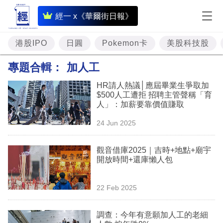
即
經一 x《華爾街日報》
時
財
港股IPO
日圓
Pokemon卡
美股科技股
經
專題合輯：
加人工
專
HR請人熱議│應屆畢業生爭取加
題
$500人工遭拒 招聘主管聲稱「育
人」：加薪要靠價值賺取
投
24 Jun 2025
資
樓
觀音借庫2025｜吉時+地點+廟宇
開放時間+還庫懶人包
市
理
22 Feb 2025
財
調查：今年有意願加人工的老細
商