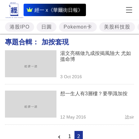
即
經一 x《華爾街日報》
時
財
港股IPO
日圓
Pokemon卡
美股科技股
經
專題合輯：
加按套現
專
湯文亮稱做九成按揭風險大 尤如
題
搵命博
投
3 Oct 2016
資
樓
想一生人有3層樓？要學識加按
市
理
12 May 2016
諗sir
財
商
1
2