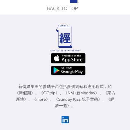
業
BACK TO TOP
科
技
職
場
生
活
時
事
新傳媒集團的數碼平台包括多個網站和應用程式，如
《新假期》
、
《GOtrip》
、
《NM+新Monday》
、
《東方
專
新地》
、
《more》
、
《Sunday Kiss 親子童萌》
、
《經
濟一週》
。
欄
訂
閱