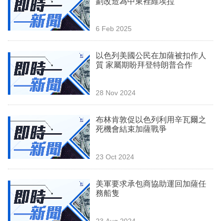
劃改造為中東裡維埃拉
業
科
6 Feb 2025
技
以色列美國公民在加薩被扣作人
職
質 家屬期盼拜登特朗普合作
場
28 Nov 2024
生
活
布林肯敦促以色列利用辛瓦爾之
死機會結束加薩戰爭
時
事
23 Oct 2024
專
欄
美軍要求承包商協助運回加薩任
務船隻
訂
閱
23 Aug 2024