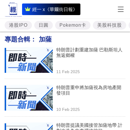
即
經一 x《華爾街日報》
時
財
港股IPO
日圓
Pokemon卡
美股科技股
經
專題合輯：
加薩
專
特朗普計劃重建加薩 巴勒斯坦人
題
無返鄉權
投
11 Feb 2025
資
樓
特朗普重申將加薩視為房地產開
發項目
市
理
10 Feb 2025
財
特朗普提議美國接管加薩地帶 計
商