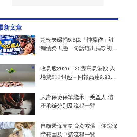
最新文章
超模夫婦捐5.5億「神操作」註
銷債務！憑一句話道出捐款初
衷：加州26萬人接獲免債通知、
一度被誤當詐騙手段
收息股2026｜25隻高息港股 入
場費$1144起＋回報高達9.93
厘！持續更新
人壽保險保單繼承｜受益人 遺
產承辦分別及流程一覽
自願醫保支氣管炎索償｜住院保
障範圍及申請流程一覽