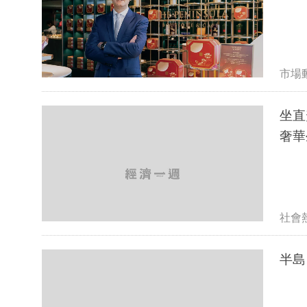
市場
坐直
奢華
社會
半島