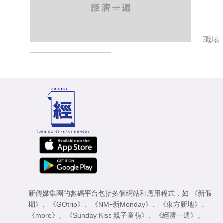
職場
新傳媒集團的數碼平台包括多個網站和應用程式，如
《新假
期》
、
《GOtrip》
、
《NM+新Monday》
、
《東方新地》
、
《more》
、
《Sunday Kiss 親子童萌》
、
《經濟一週》
。