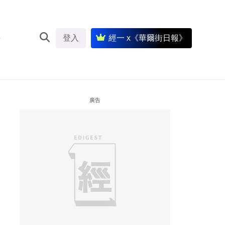
登入
經一 x《華爾街日報》
廣告