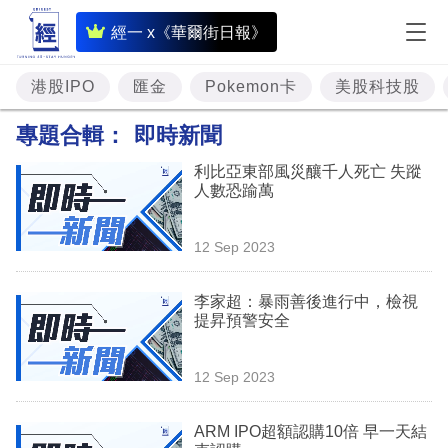
即
經一 x《華爾街日報》
時
財
港股IPO
匯金
Pokemon卡
美股科技股
經
專題合輯：
即時新聞
專
利比亞東部風災釀千人死亡 失蹤
題
人數恐踰萬
投
12 Sep 2023
資
樓
李家超：暴雨善後進行中，檢視
提昇預警安全
市
理
12 Sep 2023
財
ARM IPO超額認購10倍 早一天結
商