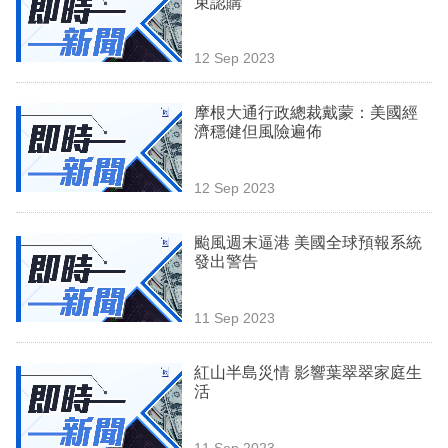
束認購
業
科
12 Sep 2023
技
摩根大通行政總裁戴蒙：美國經
職
濟穩健但風險遍佈
場
12 Sep 2023
生
活
颱風週末逼港 美國全球預報系統
發出警告
時
事
11 Sep 2023
專
欄
紅山半島災情 影響葉翠翠家庭生
活
訂
閱
11 Sep 2023