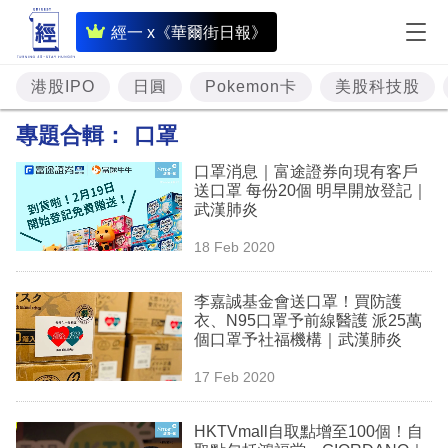
即
經一 x《華爾街日報》
時
財
港股IPO
日圓
Pokemon卡
美股科技股
經
專題合輯：
口罩
專
口罩消息｜富途證券向現有客戶
題
送口罩 每份20個 明早開放登記｜
武漢肺炎
投
18 Feb 2020
資
樓
李嘉誠基金會送口罩！買防護
衣、N95口罩予前線醫護 派25萬
市
個口罩予社福機構｜武漢肺炎
理
17 Feb 2020
財
HKTVmall自取點增至100個！自
商