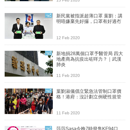
專
區
新民黨被指派超薄口罩 葉劉：講
明唔嫌棄先好攞，口罩有好過冇
12 Feb 2020
新地捐28萬個口罩予醫管局 四大
地產商為抗疫出咗咩力？｜武漢
肺炎
11 Feb 2020
葉劉淑儀倡立緊急法管制口罩價
格！港府：沒計劃立例硬性規管
11 Feb 2020
莎莎Sasa今晚7時發售KF94口