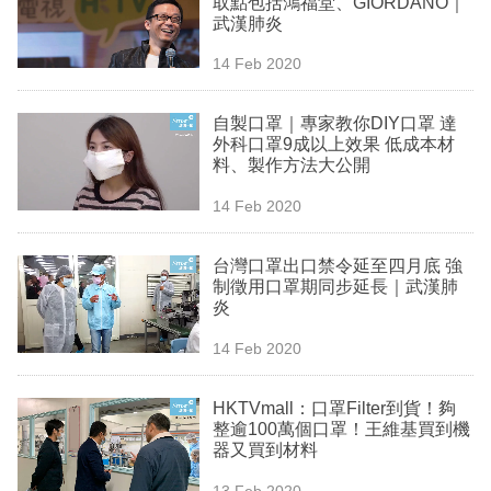
取點包括鴻福堂、GIORDANO｜
業
武漢肺炎
科
14 Feb 2020
技
自製口罩｜專家教你DIY口罩 達
職
外科口罩9成以上效果 低成本材
料、製作方法大公開
場
14 Feb 2020
生
活
台灣口罩出口禁令延至四月底 強
制徵用口罩期同步延長｜武漢肺
時
炎
事
14 Feb 2020
專
欄
HKTVmall：口罩Filter到貨！夠
整逾100萬個口罩！王維基買到機
訂
器又買到材料
閱
13 Feb 2020