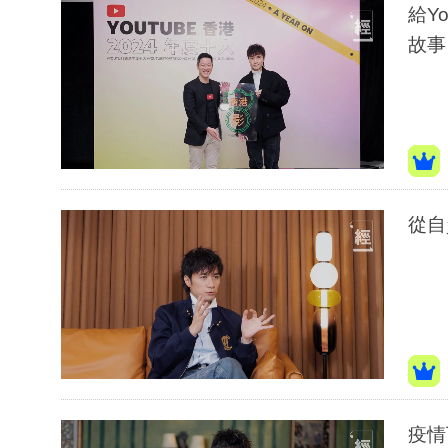
給Y
故事
從自
疫情