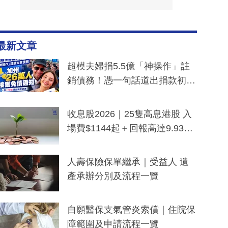
最新文章
超模夫婦捐5.5億「神操作」註
銷債務！憑一句話道出捐款初
衷：加州26萬人接獲免債通知、
一度被誤當詐騙手段
收息股2026｜25隻高息港股 入
場費$1144起＋回報高達9.93
厘！持續更新
人壽保險保單繼承｜受益人 遺
產承辦分別及流程一覽
自願醫保支氣管炎索償｜住院保
障範圍及申請流程一覽