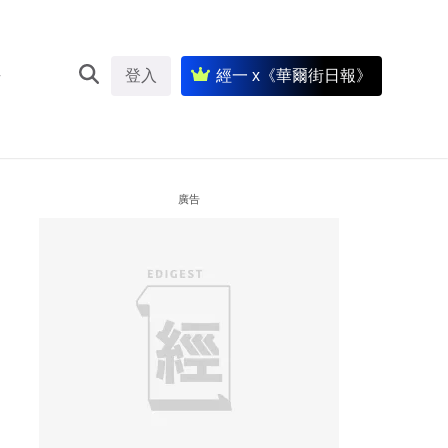
登入
經一 x《華爾街日報》
廣告