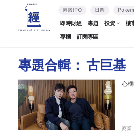
港股IPO
日圓
Poke
即時財經
專題
投資
樓
專欄
訂閱專區
專題合輯：
古巨基
心機嘢
商業