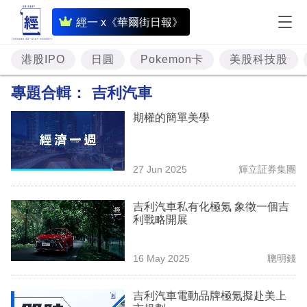
即
經一 x《華爾街日報》
時
財
港股IPO
日圓
Pokemon卡
美股科技股
經
專題合輯：
吉利汽車
專
期權的簡單美學
題
投
27 Jun 2025
輝立証券集團
資
樓
吉利汽車私有化極氪 象徵一個吉
利戰略開展
市
理
16 May 2025
聰明錢
財
吉利汽車電動品牌極氪擬赴美上
商