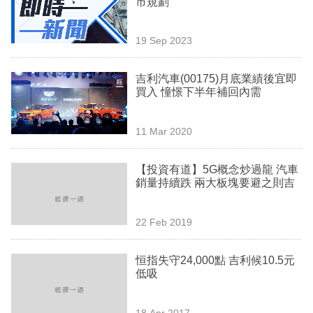
市規劃
業
科
19 Sep 2023
技
吉利汽車(00175)月底業績後宜即
職
買入 憧憬下半年補回內需
場
11 Mar 2020
生
活
【投資有道】5G概念炒過龍 汽車
銷量持續跌 兩大板塊要避之則吉
時
事
22 Feb 2019
專
欄
恒指失守24,000點 吉利候10.5元
低吸
訂
閱
18 Apr 2017