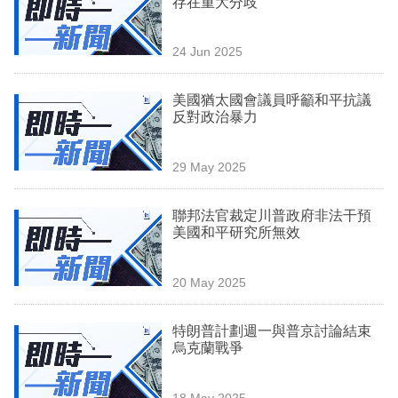
存在重大分歧
業
科
24 Jun 2025
技
美國猶太國會議員呼籲和平抗議
職
反對政治暴力
場
29 May 2025
生
活
聯邦法官裁定川普政府非法干預
美國和平研究所無效
時
事
20 May 2025
專
欄
特朗普計劃週一與普京討論結束
烏克蘭戰爭
訂
閱
18 May 2025