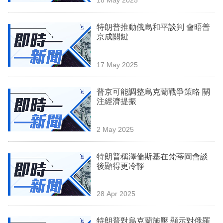
專
區
特朗普推動俄烏和平談判 會晤普
京成關鍵
17 May 2025
普京可能調整烏克蘭戰爭策略 關
注經濟提振
2 May 2025
特朗普稱澤倫斯基在梵蒂岡會談
後顯得更冷靜
28 Apr 2025
特朗普對烏克蘭施壓 顯示對俄羅