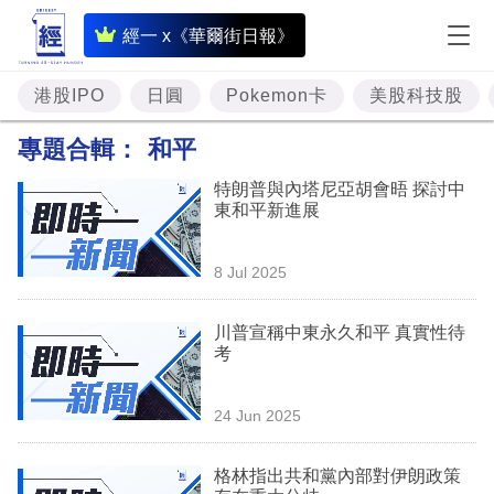
即
經一 x《華爾街日報》
時
財
港股IPO
日圓
Pokemon卡
美股科技股
經
專題合輯：
和平
專
特朗普與內塔尼亞胡會晤 探討中
題
東和平新進展
投
8 Jul 2025
資
樓
川普宣稱中東永久和平 真實性待
考
市
理
24 Jun 2025
財
格林指出共和黨內部對伊朗政策
商