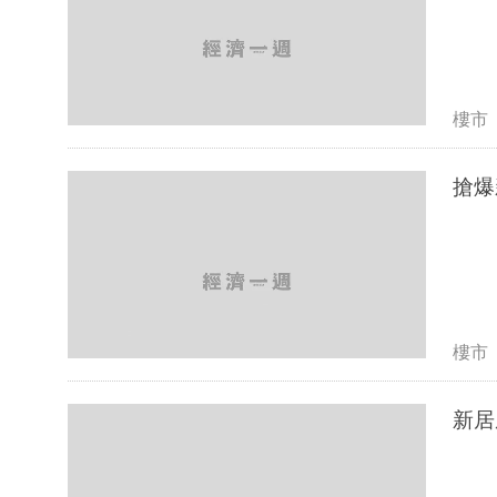
樓市
搶爆
樓市