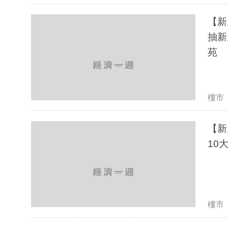
【新
抽新
苑
樓市
【新
10
樓市