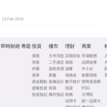
13 Feb 2018
即時財經
專題
投資
樓市
理財
商業
港股
大市消息
定期存款
市場動態
美股
二手成交
保險
品牌故事
外匯
資助房屋
儲蓄
中小企
債券
新盤
強積金
創業指南
基金觀點
裝修設計
數字銀行
營商資源庫
虛擬投資
按揭
借貸
ESG
投資熱話
樓市熱話
稅務
大灣區
信用卡
經一品牌大