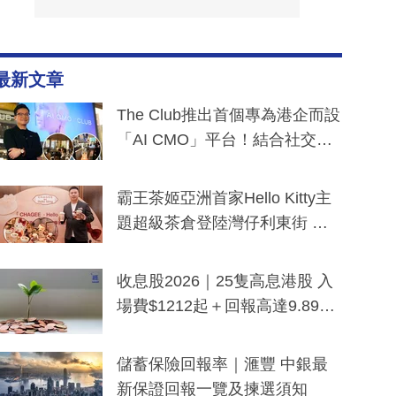
最新文章
The Club推出首個專為港企而設
「AI CMO」平台！結合社交聆
聽與廣東話大模型 助中小企數
分鐘生成「貼地」宣傳短片
霸王茶姬亞洲首家Hello Kitty主
題超級茶倉登陸灣仔利東街 推
出首創「伯爵紅茶色」Hello Kitt
y及香港限定特調系列
收息股2026｜25隻高息港股 入
場費$1212起＋回報高達9.89
厘！持續更新
儲蓄保險回報率｜滙豐 中銀最
新保證回報一覽及揀選須知