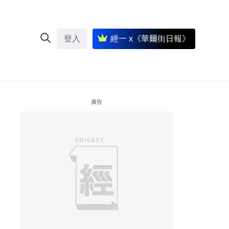
登入
經一 x《華爾街日報》
廣告