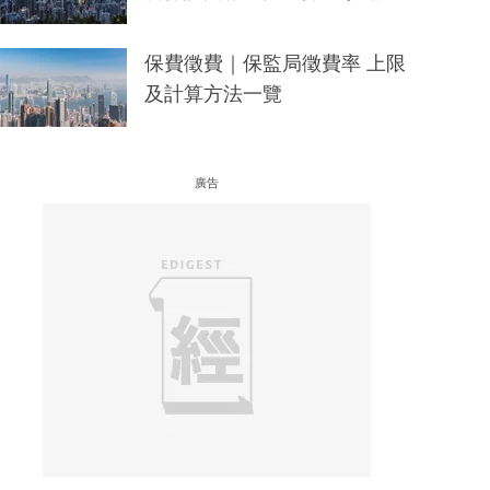
保費徵費｜保監局徵費率 上限
及計算方法一覽
廣告