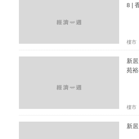
8 |
樓市
新居屋
苑裕
樓市