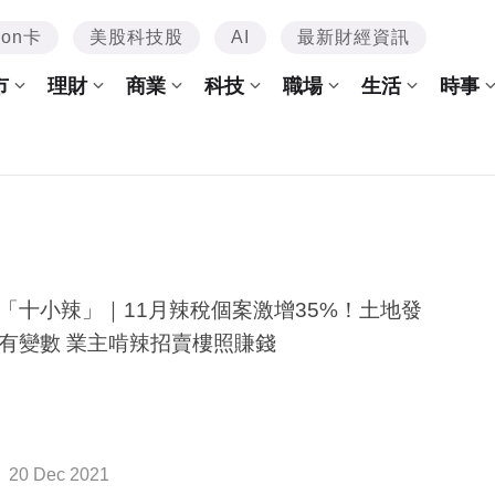
mon卡
美股科技股
AI
最新財經資訊
市
理財
商業
科技
職場
生活
時事
「十小辣」｜11月辣稅個案激增35%！土地發
有變數 業主啃辣招賣樓照賺錢
20 Dec 2021