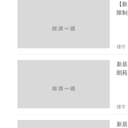
【新
限制
樓市
新居
朗苑 
樓市
新居