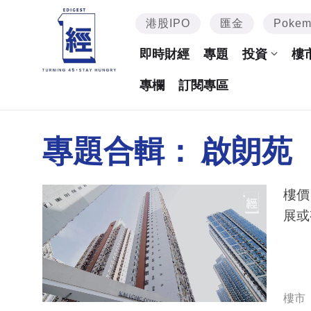
港股IPO
匯金
Poke
即時財經
專題
投資
樓
專欄
訂閱專區
專題合輯：
啟朗苑
樓價
展或
樓市