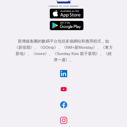
新傳媒集團的數碼平台包括多個網站和應用程式，如
《新假期》
、
《GOtrip》
、
《NM+新Monday》
、
《東方
新地》
、
《more》
、
《Sunday Kiss 親子童萌》
、
《經
濟一週》
。