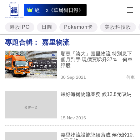
即
經一 x《華爾街日報》
時
財
港股IPO
日圓
Pokemon卡
美股科技股
經
專題合輯：
嘉里物流
專
順豐「湊大」嘉里物流 特別息下
題
個月到手 現價買睇升37％｜何車
評股
投
30 Sep 2021
何車
資
樓
睇好海爾物流業務 候12.8元吸納
市
理
15 Nov 2016
財
嘉里物流設施陸續落成 候低於10.
商