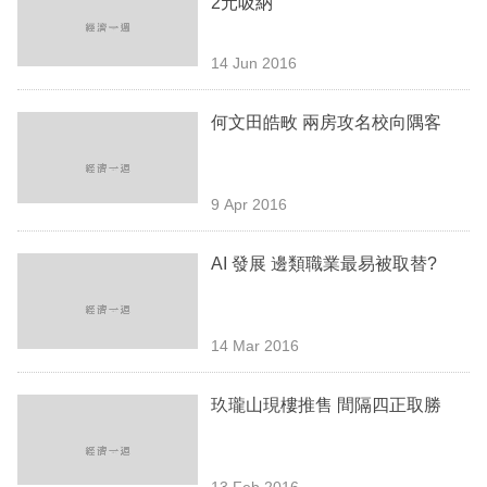
2元吸納
業
科
14 Jun 2016
技
何文田皓畋 兩房攻名校向隅客
職
場
9 Apr 2016
生
活
AI 發展 邊類職業最易被取替?
時
事
14 Mar 2016
專
欄
玖瓏山現樓推售 間隔四正取勝
訂
閱
13 Feb 2016