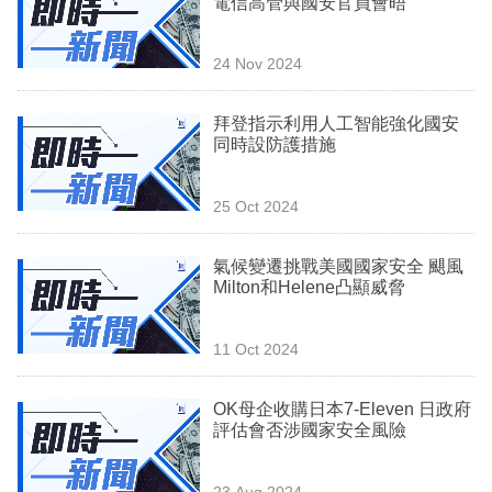
電信高管與國安官員會晤
業
科
24 Nov 2024
技
拜登指示利用人工智能強化國安
職
同時設防護措施
場
25 Oct 2024
生
活
氣候變遷挑戰美國國家安全 颶風
Milton和Helene凸顯威脅
時
事
11 Oct 2024
專
欄
OK母企收購日本7-Eleven 日政府
評估會否涉國家安全風險
訂
閱
23 Aug 2024