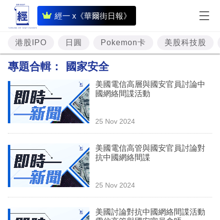
即
經一 x《華爾街日報》
時
財
港股IPO
日圓
Pokemon卡
美股科技股
經
專題合輯：
國家安全
專
美國電信高層與國安官員討論中
題
國網絡間諜活動
投
25 Nov 2024
資
樓
美國電信高管與國安官員討論對
抗中國網絡間諜
市
理
25 Nov 2024
財
美國討論對抗中國網絡間諜活動
商