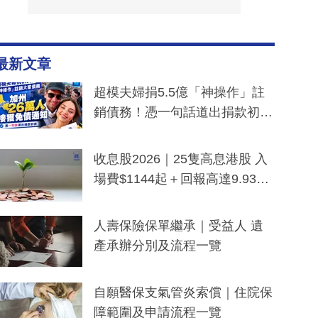
最新文章
超模夫婦捐5.5億「神操作」註
銷債務！憑一句話道出捐款初
衷：加州26萬人接獲免債通知、
一度被誤當詐騙手段
收息股2026｜25隻高息港股 入
場費$1144起＋回報高達9.93
厘！持續更新
人壽保險保單繼承｜受益人 遺
產承辦分別及流程一覽
自願醫保支氣管炎索償｜住院保
障範圍及申請流程一覽