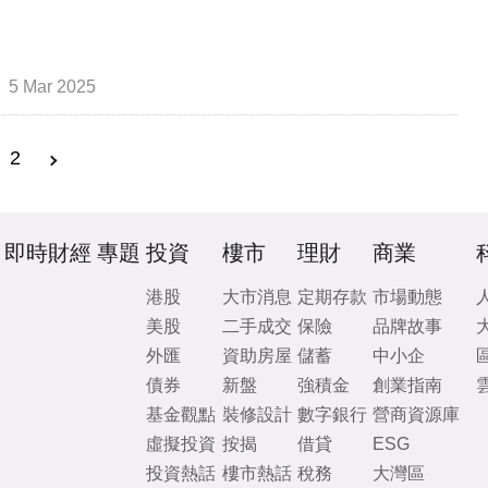
5 Mar 2025
2
即時財經
專題
投資
樓市
理財
商業
港股
大市消息
定期存款
市場動態
美股
二手成交
保險
品牌故事
外匯
資助房屋
儲蓄
中小企
債券
新盤
強積金
創業指南
基金觀點
裝修設計
數字銀行
營商資源庫
虛擬投資
按揭
借貸
ESG
投資熱話
樓市熱話
稅務
大灣區