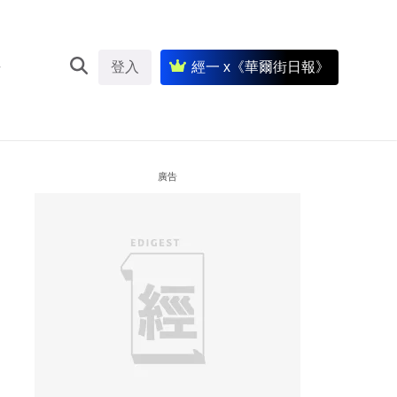
登入
經一 x《華爾街日報》
廣告