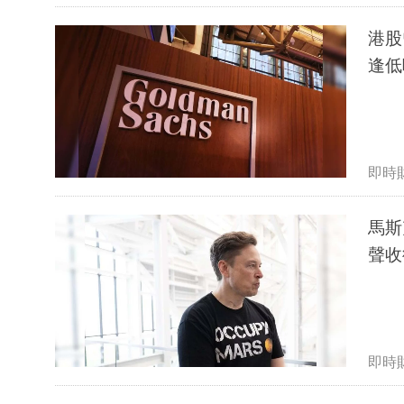
港股
逢低
即時
馬斯
聲收
即時