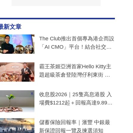
最新文章
The Club推出首個專為港企而設
「AI CMO」平台！結合社交聆
聽與廣東話大模型 助中小企數
分鐘生成「貼地」宣傳短片
霸王茶姬亞洲首家Hello Kitty主
題超級茶倉登陸灣仔利東街 推
出首創「伯爵紅茶色」Hello Kitt
y及香港限定特調系列
收息股2026｜25隻高息港股 入
場費$1212起＋回報高達9.89
厘！持續更新
儲蓄保險回報率｜滙豐 中銀最
新保證回報一覽及揀選須知