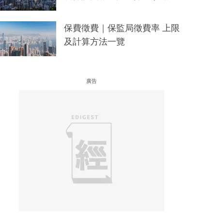
保費徵費｜保監局徵費率 上限
及計算方法一覽
廣告