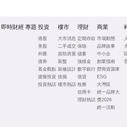
即時財經
專題
投資
樓市
理財
商業
港股
大市消息
定期存款
市場動態
美股
二手成交
保險
品牌故事
外匯
資助房屋
儲蓄
中小企
債券
新盤
強積金
創業指南
基金觀點
裝修設計
數字銀行
營商資源庫
虛擬投資
按揭
借貸
ESG
投資熱話
樓市熱話
稅務
大灣區
信用卡
經一品牌大
理財熱話
獎2026
經一活動