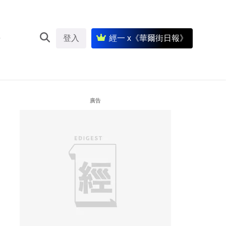
登入
經一 x《華爾街日報》
廣告