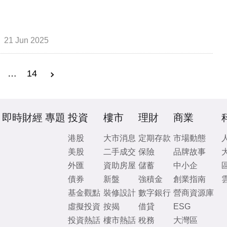
21 Jun 2025
…
14
即時財經
專題
投資
樓市
理財
商業
港股
大市消息
定期存款
市場動態
美股
二手成交
保險
品牌故事
外匯
資助房屋
儲蓄
中小企
債券
新盤
強積金
創業指南
基金觀點
裝修設計
數字銀行
營商資源庫
虛擬投資
按揭
借貸
ESG
投資熱話
樓市熱話
稅務
大灣區