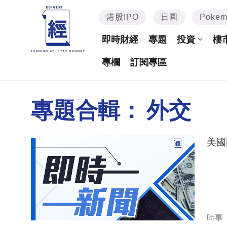
港股IPO
日圓
Poke
即時財經
專題
投資
樓
專欄
訂閱專區
專題合輯：
外交
美國
時事