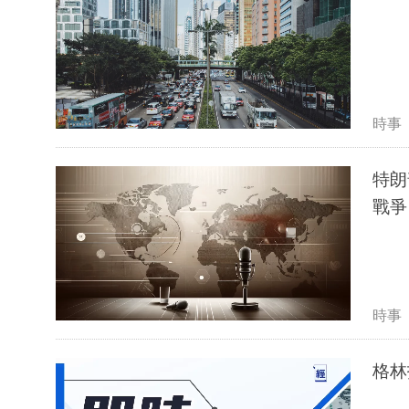
時事
特朗
戰爭
時事
格林