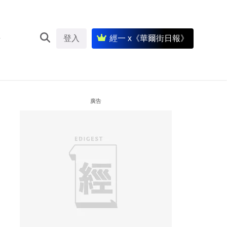
登入
經一 x《華爾街日報》
廣告