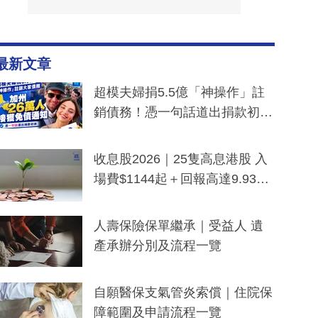
最新文章
超模夫婦捐5.5億「神操作」註
銷債務！憑一句話道出捐款初
衷：加州26萬人接獲免債通知、
一度被誤當詐騙手段
收息股2026｜25隻高息港股 入
場費$1144起＋回報高達9.93
厘！持續更新
人壽保險保單繼承｜受益人 遺
產承辦分別及流程一覽
自願醫保支氣管炎索償｜住院保
障範圍及申請流程一覽