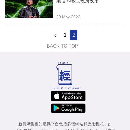
業禮 AI教父現身夜市
業
科
29 May 2023
技
1
2
職
場
BACK TO TOP
生
活
時
事
專
欄
訂
新傳媒集團的數碼平台包括多個網站和應用程式，如
閱