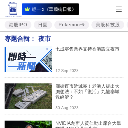
即
經一 x《華爾街日報》
時
財
港股IPO
日圓
Pokemon卡
美股科技股
經
專題合輯：
夜市
專
七成零售業界支持香港設立夜市
題
投
12 Sep 2023
資
樓
廟街夜市近滅團！老港人提出大
膽想法：不如「復活」九龍寨城
市
救經濟？
理
30 Aug 2023
財
NVIDIA創辦人黃仁勳出席台大畢
商