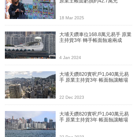
原業主帳面虧損約42.7萬元
業
科
18 Mar 2025
技
大埔天鑽車位168.8萬元易手 原業
職
主持貨3年 轉手帳面蝕逾兩成
場
4 Jan 2024
生
活
大埔天鑽820實呎戶1,040萬元易
手 原業主持貨3年 帳面蝕讓離場
時
事
22 Dec 2023
專
欄
大埔天鑽820實呎戶1,040萬元易
手 原業主持貨3年 帳面蝕讓離場
訂
閱
22 Dec 2023