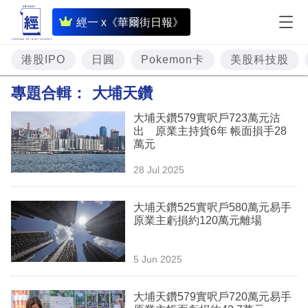
即
經一 x《華爾街日報》
時
財
港股IPO
日圓
Pokemon卡
美股科技股
經
專題合輯：
大埔天鑽
專
大埔天鑽579實呎戶723萬元沽
題
出 原業主持貨6年 帳面損手28
萬元
投
28 Jul 2025
資
樓
大埔天鑽525實呎戶580萬元易手
原業主虧損約120萬元離場
市
理
5 Jun 2025
財
大埔天鑽579實呎戶720萬元易手
商