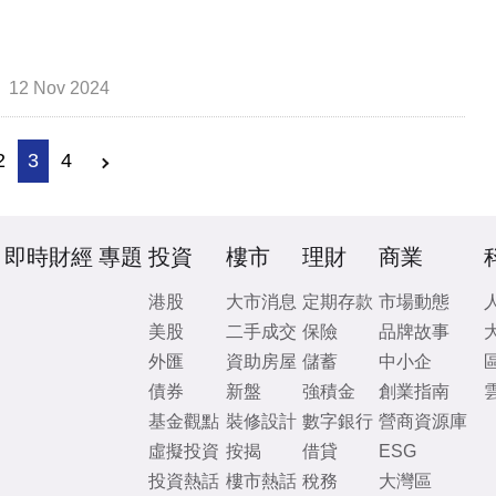
12 Nov 2024
2
3
4
即時財經
專題
投資
樓市
理財
商業
港股
大市消息
定期存款
市場動態
美股
二手成交
保險
品牌故事
外匯
資助房屋
儲蓄
中小企
債券
新盤
強積金
創業指南
基金觀點
裝修設計
數字銀行
營商資源庫
虛擬投資
按揭
借貸
ESG
投資熱話
樓市熱話
稅務
大灣區