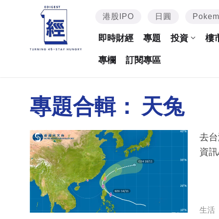
港股IPO
日圓
Poke
即時財經
專題
投資
樓
專欄
訂閱專區
專題合輯：
天兔
去台
資訊
生活