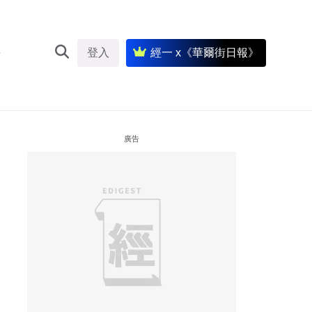
登入
經一 x《華爾街日報》
廣告