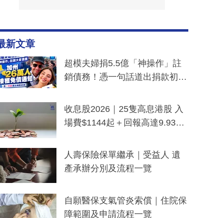
最新文章
超模夫婦捐5.5億「神操作」註
銷債務！憑一句話道出捐款初
衷：加州26萬人接獲免債通知、
一度被誤當詐騙手段
收息股2026｜25隻高息港股 入
場費$1144起＋回報高達9.93
厘！持續更新
人壽保險保單繼承｜受益人 遺
產承辦分別及流程一覽
自願醫保支氣管炎索償｜住院保
障範圍及申請流程一覽