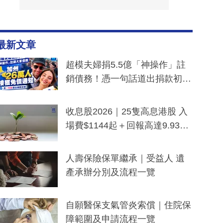
最新文章
超模夫婦捐5.5億「神操作」註
銷債務！憑一句話道出捐款初
衷：加州26萬人接獲免債通知、
一度被誤當詐騙手段
收息股2026｜25隻高息港股 入
場費$1144起＋回報高達9.93
厘！持續更新
人壽保險保單繼承｜受益人 遺
產承辦分別及流程一覽
自願醫保支氣管炎索償｜住院保
障範圍及申請流程一覽