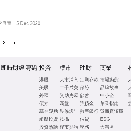
會客室
5 Dec 2020
2
即時財經
專題
投資
樓市
理財
商業
港股
大市消息
定期存款
市場動態
美股
二手成交
保險
品牌故事
外匯
資助房屋
儲蓄
中小企
債券
新盤
強積金
創業指南
基金觀點
裝修設計
數字銀行
營商資源庫
虛擬投資
按揭
借貸
ESG
投資熱話
樓市熱話
稅務
大灣區