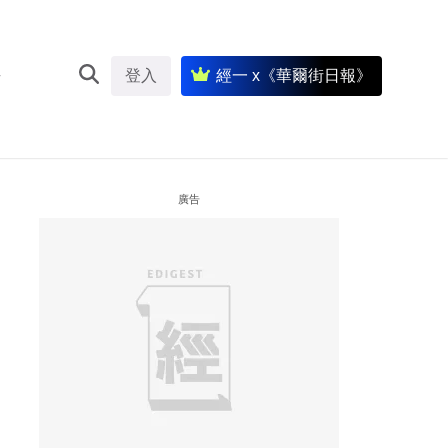
登入
經一 x《華爾街日報》
廣告