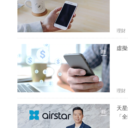
理財
虛擬
理財
天星
「全