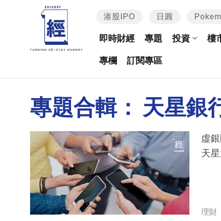
港股IPO
日圓
Poke
即時財經
專題
投資
樓
專欄
訂閱專區
專題合輯：
天星銀
虛銀
天星
理財