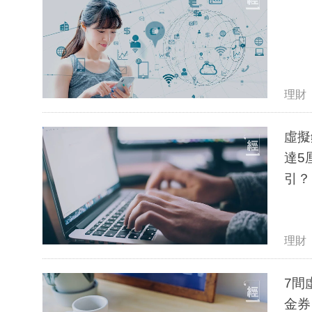
理財
虛擬
達5
引？
理財
7間
金券