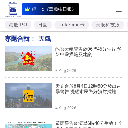
即
經一 x《華爾街日報》
時
財
港股IPO
日圓
Pokemon卡
美股科技股
經
專題合輯：
天氣
專
酷熱天氣警告於06時45分生效 預
題
防中暑措施及建議
投
6 Aug 2026
資
樓
天文台於8月4日12時50分發出雷
暴警告 提醒市民做好預防措施
市
理
4 Aug 2026
財
黃雨警告於清晨6時40分生效！全
商